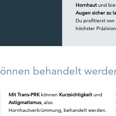
Hornhaut
und biet
Augen sicher zu l
Du profitierst vo
höchster Präzision
können behandelt werde
Mit Trans-PRK
können
Kurzsichtigkeit
und
Astigmatismus
, also
Hornhautverkrümmung, behandelt werden.