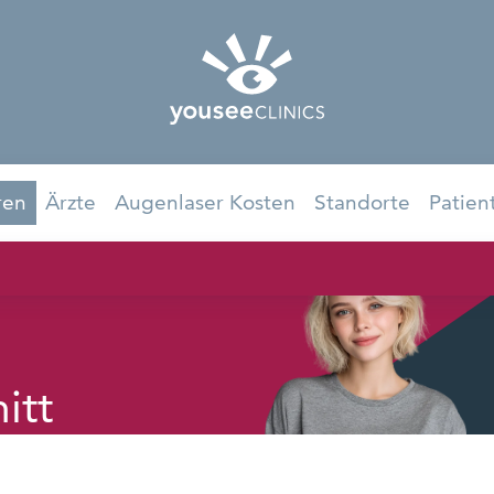
ren
Ärzte
Augenlaser Kosten
Standorte
Patien
itt