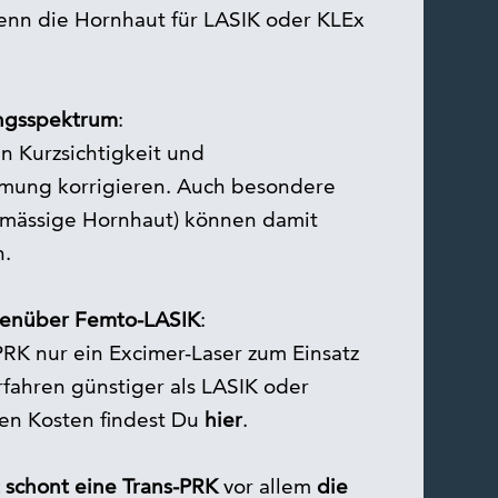
nn die Hornhaut für LASIK oder KLEx
ngsspektrum
:
n Kurzsichtigkeit und
mung korrigieren. Auch besondere
elmässige Hornhaut) können damit
n.
genüber Femto-LASIK
:
PRK nur ein Excimer-Laser zum Einsatz
rfahren günstiger als LASIK oder
den Kosten findest Du
hier
.
schont eine Trans-PRK
vor allem
die