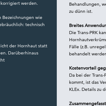
 korrigiert werden.
Behandlungen, we
zu dünn ist.
uch Bezeichnungen wie
bräuchlich: technisch
Breites Anwendu
Die Trans-PRK kan
Hornhautverkrüm
icht der Hornhaut statt
Fälle (z.B. unreg
gen. Darüberhinaus
behandelt werde
cht
Kostenvorteil ge
Da bei der Trans-
kommt, ist das Ve
KLEx. Details zu 
Zusammengefasst 