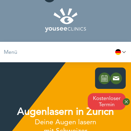
Menü
Augenlasern in Zürich
Deine Augen lasern
mit Schweizer