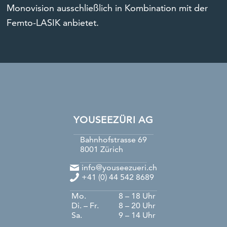
Monovision ausschließlich in Kombination mit der
Femto-LASIK anbietet.
YOUSEEZÜRI AG
Bahnhofstrasse 69
8001
Zürich
info@youseezueri.ch
+41 (0) 44 542 8689
Mo.
8 – 18 Uhr
Di. – Fr.
8 – 20 Uhr
Sa.
9 – 14 Uhr